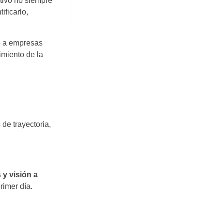
ctivo no siempre
ificarlo,
o a empresas
imiento de la
 de trayectoria,
 y visión a
rimer día.