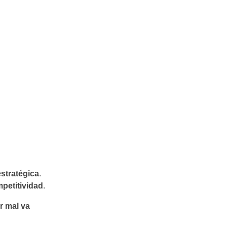
stratégica
.
mpetitividad
.
r mal va