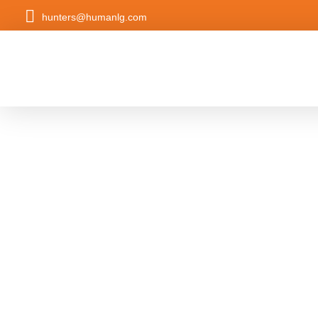
hunters@humanlg.com
Hunters Americas
Formando equipos de liderazgo