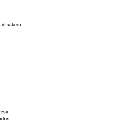
 el salario
resa
.
tados