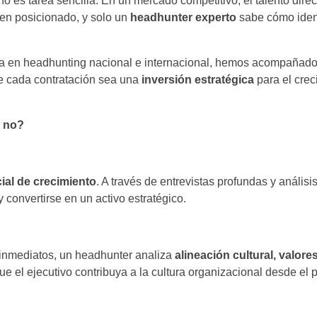
no es tarea sencilla. En un mercado competitivo, el talento dire
en posicionado, y solo un
headhunter experto
sabe cómo ident
ia en headhunting nacional e internacional, hemos acompañad
ue cada contratación sea una
inversión estratégica
para el crec
n no?
ial de crecimiento
. A través de entrevistas profundas y análisis
 convertirse en un activo estratégico.
 inmediatos, un headhunter analiza
alineación cultural, valores
ue el ejecutivo contribuya a la cultura organizacional desde el p