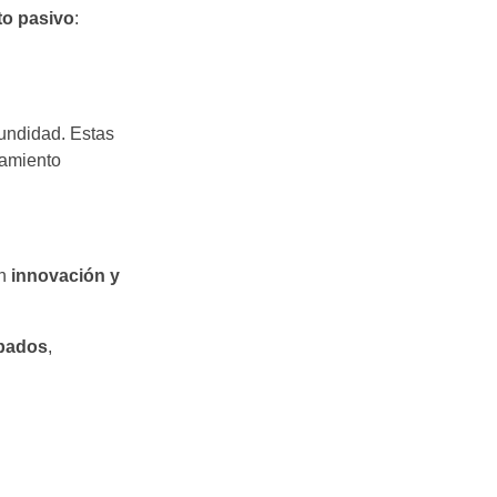
to pasivo
:
undidad. Estas
tamiento
an
innovación y
obados
,