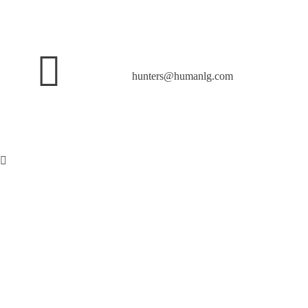
hunters@humanlg.com
Hunters Americas
Formando equipos de liderazgo