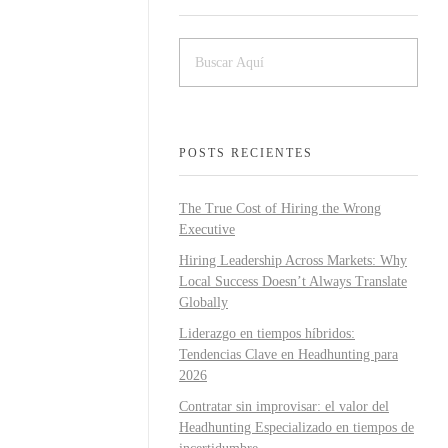
POSTS RECIENTES
The True Cost of Hiring the Wrong
Executive
Hiring Leadership Across Markets: Why
Local Success Doesn’t Always Translate
Globally
Liderazgo en tiempos híbridos:
Tendencias Clave en Headhunting para
2026
Contratar sin improvisar: el valor del
Headhunting Especializado en tiempos de